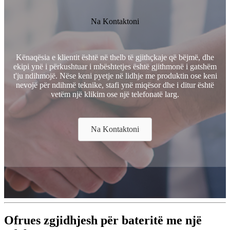
Na Kontaktoni
Kënaqësia e klientit është në thelb të gjithçkaje që bëjmë, dhe
ekipi ynë i përkushtuar i mbështetjes është gjithmonë i gatshëm
t'ju ndihmojë. Nëse keni pyetje në lidhje me produktin ose keni
nevojë për ndihmë teknike, stafi ynë miqësor dhe i ditur është
vetëm një klikim ose një telefonatë larg.
Na Kontaktoni
Ofrues zgjidhjesh për bateritë me një