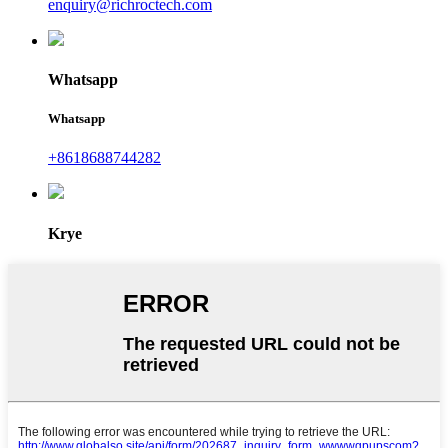
enquiry@richroctech.com
Whatsapp
Whatsapp
+8618688744282
Krye