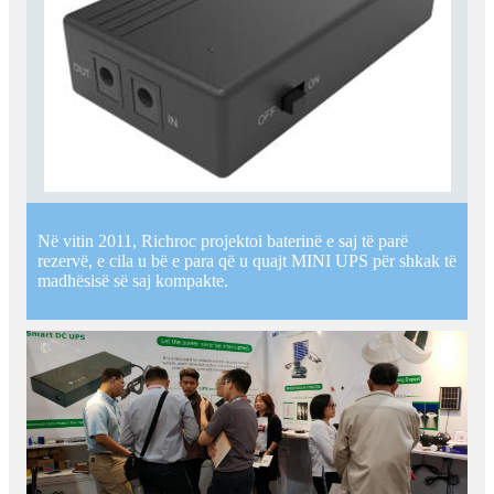
Në vitin 2011, Richroc projektoi baterinë e saj të parë
rezervë, e cila u bë e para që u quajt MINI UPS për shkak të
madhësisë së saj kompakte.