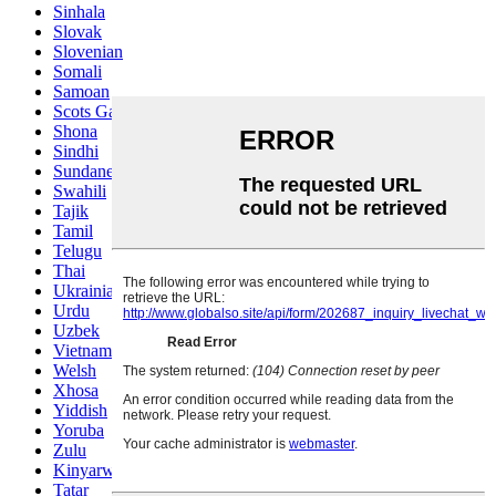
Sinhala
Slovak
Slovenian
Somali
Samoan
Scots Gaelic
Shona
Sindhi
Sundanese
Swahili
Tajik
Tamil
Telugu
Thai
Ukrainian
Urdu
Uzbek
Vietnamese
Welsh
Xhosa
Yiddish
Yoruba
Zulu
Kinyarwanda
Tatar