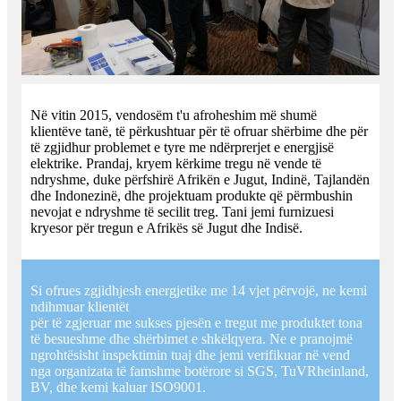
Në vitin 2015, vendosëm t'u afroheshim më shumë
klientëve tanë, të përkushtuar për të ofruar shërbime dhe për
të zgjidhur problemet e tyre me ndërprerjet e energjisë
elektrike. Prandaj, kryem kërkime tregu në vende të
ndryshme, duke përfshirë Afrikën e Jugut, Indinë, Tajlandën
dhe Indonezinë, dhe projektuam produkte që përmbushin
nevojat e ndryshme të secilit treg. Tani jemi furnizuesi
kryesor për tregun e Afrikës së Jugut dhe Indisë.
Si ofrues zgjidhjesh energjetike me 14 vjet përvojë, ne kemi
ndihmuar klientët
për të zgjeruar me sukses pjesën e tregut me produktet tona
të besueshme dhe shërbimet e shkëlqyera. Ne e pranojmë
ngrohtësisht inspektimin tuaj dhe jemi verifikuar në vend
nga organizata të famshme botërore si SGS, TuVRheinland,
BV, dhe kemi kaluar ISO9001.