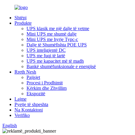
Shtëpi
Produkte
UPS klasik me një dalje të vetme
Mini UPS me shumë dalje
Mini UPS me hyrje Typc-c
Dalje të Shumëfishta POE UPS
UPS inteligjentë DC
UPS me fuqi të lartë
UPS me kapacitet më të madh
Bankë shumëfunksionale e energjisë
Rreth Nesh
Pajisjet
Procesi i Prodhimit
Kërkim dhe Zhvillim
Ekspozitë
Lajme
Pyetje të shpeshta
Na Kontaktoni
Verifiko
English