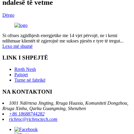
ndalesë të vetme
Dërgo
Si ofrues zgjidhjesh energjetike me 14 vjet përvojë, ne i kemi
ndihmuar klientët të zgjerojnë me sukses pjesën e tyre të tregut...
Lexo më shumë
LINK I SHPEJTË
Rreth Nesh
Pajisjet
Turne në fabrikë
NA KONTAKTONI
1001 Ndërtesa Jingting, Rruga Huaxia, Komuniteti Dongzhou,
Rruga Xinhu, Qarku Guangming, Shenzhen
+86 18688744282
richroc@richroctech.com