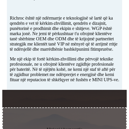
Richroc është një ndërmarrje e teknologjisë së lartë që ka
qendrën e vet të kërkim-zhvillimit, qendrën e dizajnit,
punëtorinë e prodhimit dhe ekipin e shitjeve. WGP është
marka jonë. Ne jemi të përkushtuar t'u ofrojmë klientëve
tanë shërbime OEM dhe ODM dhe të krijojmë partneritet
strategjik me klientët tanë VIP në mënyrë që të arrijmë rritje
të ndërsjellë dhe marrëdhënie bashkëpunimi fitimprurëse.
Me një ekip të fortë kërkim-zhvillimi dhe përvojë teknike
profesionale, ne u ofrojmë klientëve zgjidhje profesionale
për bateritë. Në të njëjtën kohë, ne kemi një staf të aftë për
të zgjidhur problemet me ndërprerjet e energjisë dhe kemi
fituar një reputacion të shkëlqyer në fushën e MINI UPS-ve.