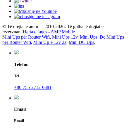
© Të drejtat e autorit - 2010-2026: Të gjitha të drejtat e
rezervuara.
Harta e faqes
-
AMP Mobile
Mini Ups për Router Wifi
,
Mini Ups 12v
,
Mini Ups
,
Dc Mini Ups
për Router Wifi
,
Mini Up-e 12v 2a
,
Mini DC Ups
,
Telefon
Tel.
+86-755-2712-6881
Email
Email