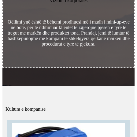
Vizioni i korporatës
Qëllimi ynë është të bëhemi prodhuesi më i madh i mini-up-eve
në botë, për të ndihmuar klientët të zgjerojnë pjesën e tyre të
tregut me markën dhe produktet tona. Prandaj, jemi të lumtur të
bashkëpunojmë me kompani të shkëlqyera që kanë markën dhe
procedurat e tyre të pjekura.
Kultura e kompanisë