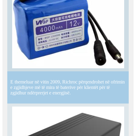
E themeluar në vitin 2009, Richroc përqendrohet në ofrimin
e zgjidhjeve më të mira të baterive për klientët për të
zgjidhur ndërprerjet e energjisë.